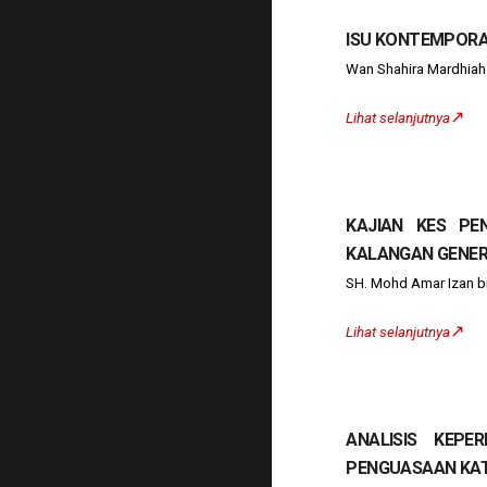
ISU KONTEMPORA
Wan Shahira Mardhiah
↗️
Lihat selanjutnya
KAJIAN KES PE
KALANGAN GENER
SH. Mohd Amar Izan bi
↗️
Lihat selanjutnya
ANALISIS KEP
PENGUASAAN KAT