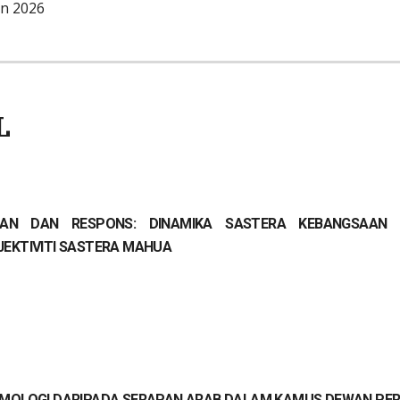
un 202
6
L
AN DAN RESPONS: DINAMIKA SASTERA KEBANGSAAN 
JEKTIVITI SASTERA MAHUA
IMOLOGI DARIPADA SERAPAN ARAB DALAM KAMUS DEWAN PE